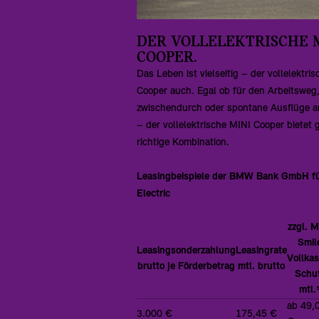
DER VOLLELEKTRISCHE 
COOPER.
Das Leben ist vielseitig – der vollelektri
Cooper auch. Egal ob für den Arbeitsweg
zwischendurch oder spontane Ausflüge
– der vollelektrische MINI Cooper bietet 
richtige Kombination.
Leasingbeispiele der BMW Bank GmbH fü
Electric
zzgl. M
Smil
Leasingsonderzahlung
Leasingrate
Vollka
brutto je Förderbetrag
mtl. brutto
Schu
mtl.
ab 49,
3.000 €
175,45 €