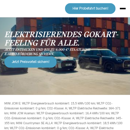
Hier Probefahrt buchen!
ELEKTRISIERENDES GOKART-
FEELING FÜR ALLE.
JETZT ENTDECKEN UND BIS ZU 6.000 €¹ STAATLICHE
E-AUTO-FÖRDERUNG SICHERN.
Jetzt Preisvorteil sichern!
MINI JCW E: WLTP Energieverbrauch kombiniert: 15,5 kWh/100 km; WLTP CO2-
Emissionen kombiniert: 0 g/km; CO2-Klasse: A; WLTP Elektrische Reichweite: 364-371
km; MINI JCW Aceman: WLTP Energieverbrauch kombiniert: 16,4 kWh/100 km; WLTP
CO2-Emissionen kombiniert: 0 g/km; CO2-Klasse: A; WLTP Elektrische Reichweite: 345-
355 km; MINI Countryman SE ALL4: WLTP Energieverbrauch kombiniert: 18,5 kWh/100
km; WLTP CO2-Emissionen kombiniert: 0 g/km; CO2-Klasse: A; WLTP Elektrische