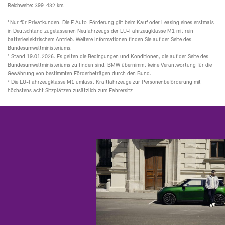
Reichweite: 399-432 km.
¹ Nur für Privatkunden. Die E Auto-Förderung gilt beim Kauf oder Leasing eines erstmals
in Deutschland zugelassenen Neufahrzeugs der EU-Fahrzeugklasse M1 mit rein
batterieelektrischem Antrieb. Weitere Informationen finden Sie auf der Seite des
Bundesumweltministeriums.
² Stand 19.01.2026. Es gelten die Bedingungen und Konditionen, die auf der Seite des
Bundesumweltministeriums zu finden sind. BMW übernimmt keine Verantwortung für die
Gewährung von bestimmten Förderbeträgen durch den Bund.
³ Die EU-Fahrzeugklasse M1 umfasst Kraftfahrzeuge zur Personenbeförderung mit
höchstens acht Sitzplätzen zusätzlich zum Fahrersitz