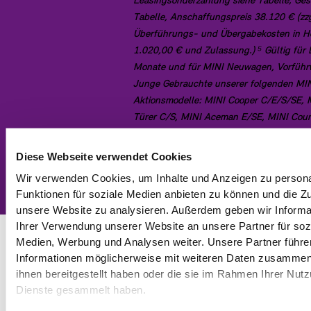
Leasingsonderzahlung siehe Tabelle, Ges
Tabelle, Anschaffungspreis 38.120 € (zzg
Überführungs- und Übergabekosten in H
1.020,00 € und Zulassung.) ⁵ Gültig für 
Monate und für MINI Neuwagen, Vorfüh
Junge Gebrauchte unserer folgenden MI
Aktionsmodelle: MINI Cooper C/E/S/SE, 
Türer C/S, MINI Aceman E/SE, MINI Cou
ALL 4.
Diese Webseite verwendet Cookies
Angebot einholen
Wir verwenden Cookies, um Inhalte und Anzeigen zu persona
Funktionen für soziale Medien anbieten zu können und die Zug
unsere Website zu analysieren. Außerdem geben wir Informa
Ihrer Verwendung unserer Website an unsere Partner für soz
Medien, Werbung und Analysen weiter. Unsere Partner führe
FÖRDERBEDINGUNGEN UND -
Informationen möglicherweise mit weiteren Daten zusammen,
KONDITIONEN.⁠²
ihnen bereitgestellt haben oder die sie im Rahmen Ihrer Nut
Mit dem neuen Förderprogramm des Bundes wird der Einstieg in die
Dienste gesammelt haben.
elektrische Mobilität für Privatpersonen noch attraktiver.