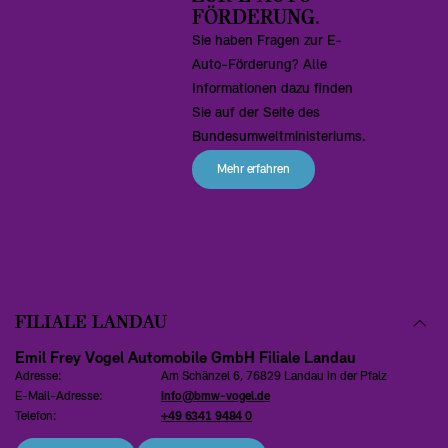
FÖRDERUNG.
Sie haben Fragen zur E-
Auto-Förderung? Alle
Informationen dazu finden
Sie auf der Seite des
Bundesumweltministeriums.
Mehr erfahren
STANDORTE
FILIALE LANDAU
Emil Frey Vogel Automobile GmbH Filiale Landau
Adresse:
Am Schänzel 6, 76829 Landau in der Pfalz
E-Mail-Adresse:
info@bmw-vogel.de
Telefon:
+49 6341 9484 0