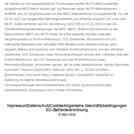
die Zwecke von fahrzeugspezifischen Förderungen werden WLTP-Werte verwendet.
Aufgeführte NEFZ-Werte wurden ggf. auf Basis des neuen WLTP-Messverfahrens
ermittelt und zur Vergleichbarkeit auf das NEFZ-Messverfahren zurückgerechnet. Für seit
01.01.2021 neu typgeprüfte Fahrzeuge existieren die offiziellen Angaben nur noch nach
WLTP. Zudem entfallen laut EU-Verordnung 2022/195 ab 01.01.2023 in den EG-
Übereinstimmungsbescheinigungen die NEFZ-Werte. Weitere Informationen zu den
Messverfahren NEFZ und WLTP finden Sie unter www.Mini.de/wltp sowie eine
Vergleichstabelle zu Kraftstoffverbrauch, CO2-Emissionen, Stromverbrauch und
elektrischer Reichweite aller aktuellen MINI Modelle unter www.Mini.de/nefz-wltp-
vergleich.Weitere Informationen zum offiziellen Kraftstoffverbrauch und den offiziellen
spezifischen CO2-Emissionen neuer Personenkraftwagen können dem 'Leitfaden über den
Kraftstoffverbrauch, die CO2-Emissionen und den Stromverbrauch neuer
Personenkraftwagen' entnommen werden, der an allen Verkaufsstellen, bei der Deutschen
Automobil Treuhand GmbH (DAT), Hellmuth-Hirth-Str. 1, 73760 Ostfildern-
Scharnhausen, und unter https://www.dat.de/co2/ unentgeltlich erhältlich ist.
Abbildung/en zeigt/en Sonderausstattungen.
Fahrzeugabbildungen sind farbabweichend und zeigen Sonderausstattungen.
Zwischenverkauf, Änderungen und Irrtümer vorbehalten.
Impressum
Datenschutz
Cookies
Allgemeine Geschäftsbedingungen
EU-Batterieverordnung
© Mini
2026