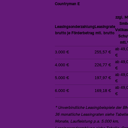
Countryman E
zzgl. M
Smil
Leasingsonderzahlung
Leasingrate
Vollka
brutto je Förderbetrag
mtl. brutto
Schu
mtl.
ab 49,
3.000 €
255,57 €
€
ab 49,
4.000 €
226,77 €
€
ab 49,
5.000 €
197,97 €
€
ab 49,
6.000 €
169,18 €
€
* Unverbindliche Leasingbeispiele der
36 monatliche Leasingraten siehe Tabelle
Monate, Laufleistung p.a. 5.000 km,