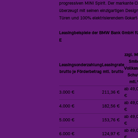
progressiven MINI Spirit. Der markante C
überzeugt mit seinen einzigartigen Desig
Türen und 100% elektrisierendem Gokart-
Leasingbeispiele der BMW Bank GmbH f
E
zzgl. M
Smil
Leasingsonderzahlung
Leasingrate
Vollka
brutto je Förderbetrag
mtl. brutto
Schu
mtl.
ab 49,
3.000 €
211,36 €
€
ab 49,
4.000 €
182,56 €
€
ab 49,
5.000 €
153,76 €
€
ab 49,
6.000 €
124,97 €
€