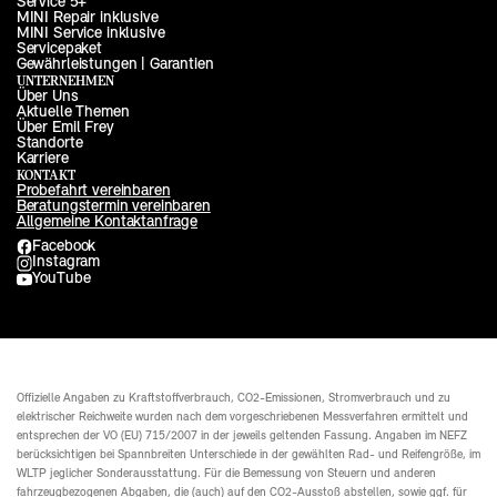
Service 5+
MINI Repair inklusive
MINI Service inklusive
Servicepaket
Gewährleistungen | Garantien
UNTERNEHMEN
Über Uns
Aktuelle Themen
Über Emil Frey
Standorte
Karriere
KONTAKT
Probefahrt vereinbaren
Beratungstermin vereinbaren
Allgemeine Kontaktanfrage
Facebook
Instagram
YouTube
Offizielle Angaben zu Kraftstoffverbrauch, CO2-Emissionen, Stromverbrauch und zu
elektrischer Reichweite wurden nach dem vorgeschriebenen Messverfahren ermittelt und
entsprechen der VO (EU) 715/2007 in der jeweils geltenden Fassung. Angaben im NEFZ
berücksichtigen bei Spannbreiten Unterschiede in der gewählten Rad- und Reifengröße, im
WLTP jeglicher Sonderausstattung. Für die Bemessung von Steuern und anderen
fahrzeugbezogenen Abgaben, die (auch) auf den CO2-Ausstoß abstellen, sowie ggf. für