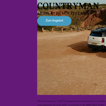
COUNTRYMAN
AB 299 €* IM MONAT LEASEN.
Zum Angebot
MINI Countryman C: WLTP Energieverbrauch kombiniert: 6,2 l/100km;
Leasingbeispiel für einen MINI Countryman C der BMW Bank GmbH: 36