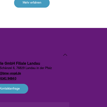
Mehr erfahren
ile GmbH Filiale Landau
Schänzel 6, 76829 Landau in der Pfalz
o@bmw-vogel.de
 6341 9484 0
Kontaktanfrage