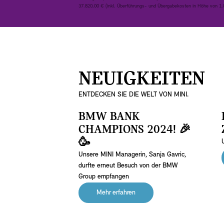
37.820,00 € (inkl. Überführungs- und Übergabekosten in Höhe von 1.0
NEUIGKEITEN
ENTDECKEN SIE DIE WELT VON MINI.
BMW BANK
CHAMPIONS 2024! 🎉
🥳
Unsere MINI Managerin, Sanja Gavric,
durfte erneut Besuch von der BMW
Group empfangen
Mehr erfahren