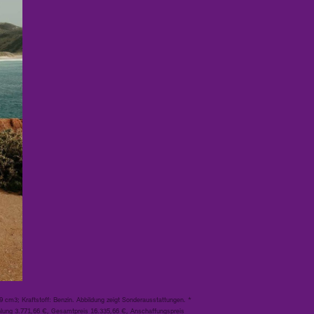
m3; Kraftstoff: Benzin. Abbildung zeigt Sonderausstattungen. *
hlung 3.771,66 €, Gesamtpreis 16.335,66 €, Anschaffungspreis