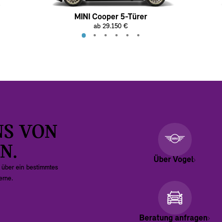
MINI Cooper 5-Türer
ab 29.150 €
NS VON
N.
Über Vogel
 über ein bestimmtes
erne.
Beratung anfragen