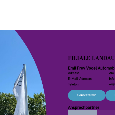
FILIALE LANDAU
Emil Frey Vogel Automob
Adresse:
Am 
E-Mail-Adresse:
inf
Telefon:
+49
Servicetermin
Ansprechpartner